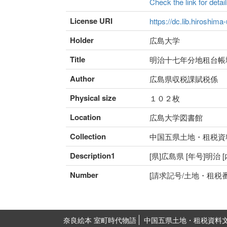
Check the link for detail
License URI
https://dc.lib.hiroshima
Holder
広島大学
Title
明治十七年分地租台帳
Author
広島県収税課賦税係
Physical size
１０２枚
Location
広島大学図書館
Collection
中国五県土地・租税資
Description1
[県]広島県 [年号]明治
Number
[請求記号/土地・租税番号]I
奈良絵本 室町時代物語
中国五県土地・租税資料