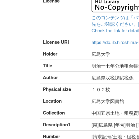
License
このコンテンツは「パ
先をご確認ください。|Content 
Check the link for detail
License URI
https://dc.lib.hiroshima
Holder
広島大学
Title
明治十七年分地租台帳
Author
広島県収税課賦税係
Physical size
１０２枚
Location
広島大学図書館
Collection
中国五県土地・租税資
Description1
[県]広島県 [年号]明治
Number
[請求記号/土地・租税番号]I