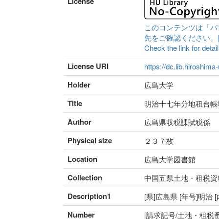
License
このコンテンツは「パ
先をご確認ください。|Content 
Check the link for detail
License URI
https://dc.lib.hiroshima
Holder
広島大学
Title
明治十七年分地租台帳
Author
広島県収税課賦税係
Physical size
２３７枚
Location
広島大学図書館
Collection
中国五県土地・租税資
Description1
[県]広島県 [年号]明治
Number
[請求記号/土地・租税番号]I