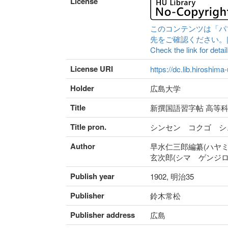
License
このコンテンツは「パ
先をご確認ください。|Content 
Check the link for detail
License URI
https://dc.lib.hiroshima
Holder
広島大学
Title
新撰国語習字帖 高等科
Title pron.
シンセン コクゴ シ
Author
早水仁三郎編纂(ハヤミ
玄次郎(シマ ゲンジロ
Publish year
1902, 明治35
Publisher
鈴木常松
Publisher address
広島