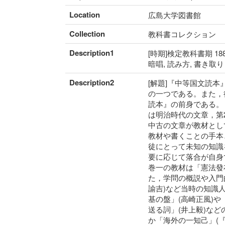
Location
広島大学図書館
Collection
教科書コレクション
Description1
[時期]検定教科書期 188
暗唱, 読み方, 書き取
Description2
[解題]『中等国文読
の一つである。また，
読本』の前身である。
は明治時代の文章，第
中古の文章が教材とし
教材や書くことの手本
徒にとって未知の知識
要に応じて落合が自身
巻一の教材は「憲法發
た，学問の概説や入門
諭吉)など当時の知識
基の盤」(高崎正風)
送る詞」(井上毅)な
か「海外の一知己」(