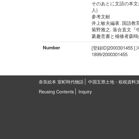
そのあとに文語の本文
人)
参考文献
井上敏夫編著. 国語教育
菊野雅之. 落合直文
纂趣意書と補修者森鴎外・萩野由
Number
[登録ID]2000301455
1899/2000301455
奈良絵本 室町時代物語
中国五県土地・租税資料
Reusing Contents
Inquiry