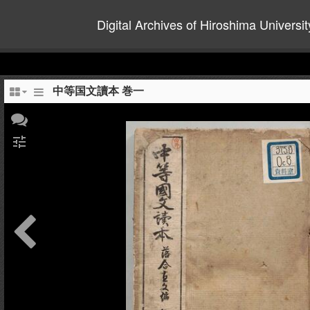
Digital Archives of Hiroshima Universit
中等国文讀本 巻一
tune