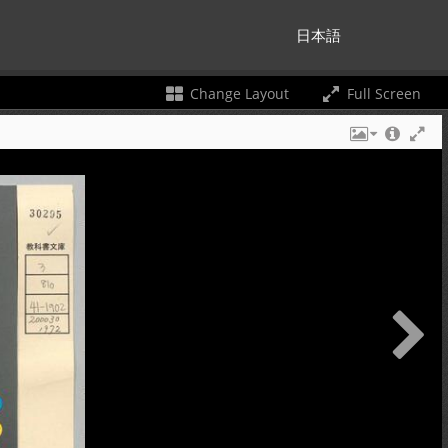
日本語
Change Layout
Full Screen