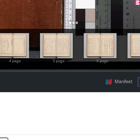
Add Item
4 page
5 page
6 page
Manifest