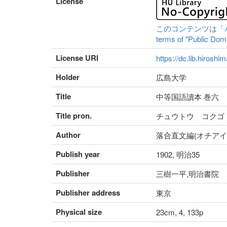
License
このコンテンツは「パブリ
terms of "Public Domai
License URI
https://dc.lib.hiroshi
Holder
広島大学
Title
中等国語讀本 巻六
Title pron.
チュウトウ コクゴ
Author
落合直文編(オチアイ
Publish year
1902, 明治35
Publisher
三樹一平,明治書院
Publisher address
東京
Physical size
23cm, 4, 133p