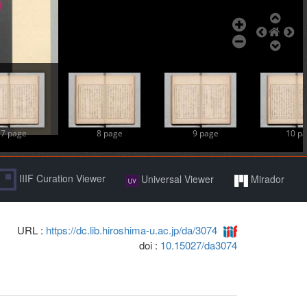
7 page
8 page
9 page
10 p
IIIF Curation Viewer
Universal Viewer
Mirador
URL :
https://dc.lib.hiroshima-u.ac.jp/da/3074
doi :
10.15027/da3074