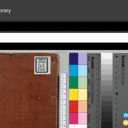
brary
+