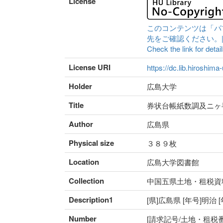
License
このコンテンツは「パ
先をご確認ください。|Content 
Check the link for detail
License URI
https://dc.lib.hiroshima
Holder
広島大学
Title
券状台帳紙数調及ニヶ
Author
広島県
Physical size
３８９枚
Location
広島大学図書館
Collection
中国五県土地・租税資
Description1
[県]広島県 [年号]明治
Number
[請求記号/土地・租税番号]I