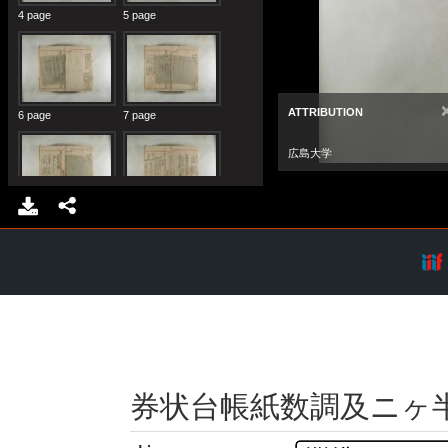
券状台帳紙数調及ニヶ