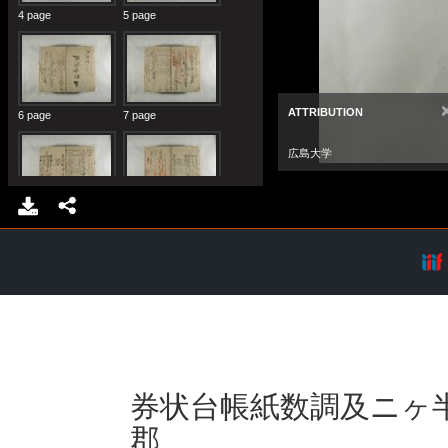
券状台帳紙数調及ニヶ
郡