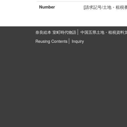
Number
[請求記号/土地・租税番号]I
奈良絵本 室町時代物語
中国五県土地・租税資料
Reusing Contents
Inquiry