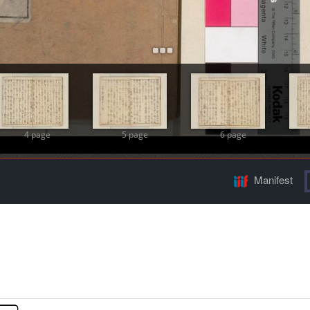
Add Item
4 page
5 page
6 page
Manifest