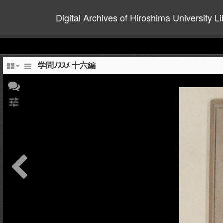
Digital Archives of Hiroshima University Li
学問ﾉｽｽﾒ 十六編
tune