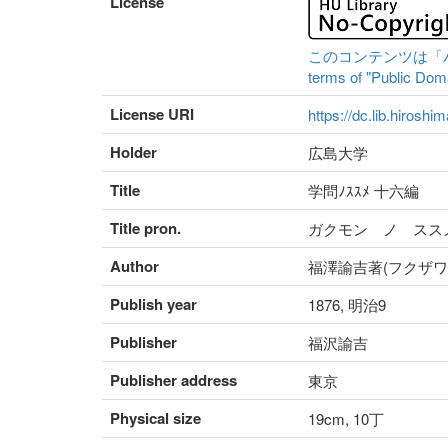
License
このコンテンツは「パブリ
terms of "Public Domai
License URI
https://dc.lib.hiroshi
Holder
広島大学
Title
学問ﾉｽｽﾒ 十六編
Title pron.
ガクモン ノ スス
Author
福澤諭吉著(フクザワ
Publish year
1876, 明治9
Publisher
福沢諭吉
Publisher address
東京
Physical size
19cm, 10丁