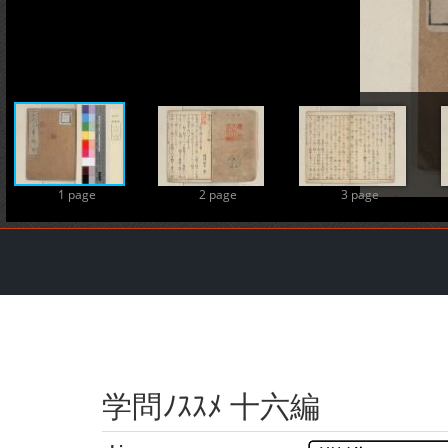
1 page
2 page
3 page
学問ﾉｽｽﾒ 十六編