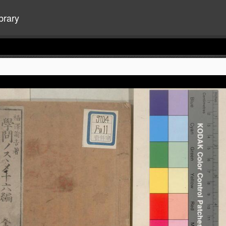
brary
+