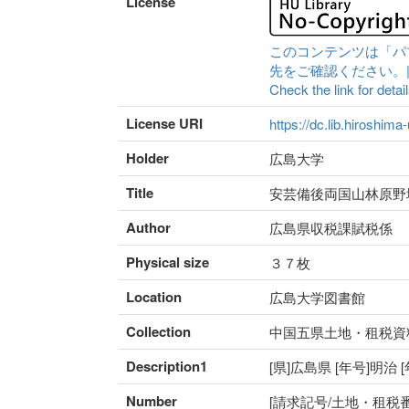
License
このコンテンツは「パ
先をご確認ください。|Content 
Check the link for detail
License URI
https://dc.lib.hiroshima
Holder
広島大学
Title
安芸備後両国山林原野
Author
広島県収税課賦税係
Physical size
３７枚
Location
広島大学図書館
Collection
中国五県土地・租税資
Description1
[県]広島県 [年号]明治
Number
[請求記号/土地・租税番号]I