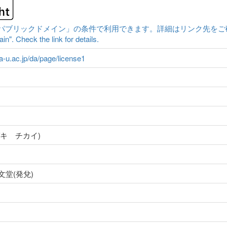
ックドメイン」の条件で利用できます。詳細はリンク先をご確認ください。|Cont
n". Check the link for details.
ma-u.ac.jp/da/page/license1
キ チカイ)
文堂(発兌)