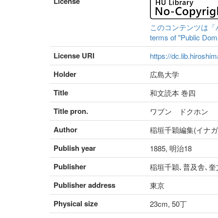
License
このコンテンツは「パブリ
terms of "Public Domai
License URI
https://dc.lib.hiroshi
Holder
広島大学
Title
和文読本 巻四
Title pron.
ワブン ドクホン
Author
稲垣千穎編集(イナガ
Publish year
1885, 明治18
Publisher
稲垣千穎､普及舎､奎
Publisher address
東京
Physical size
23cm, 50丁