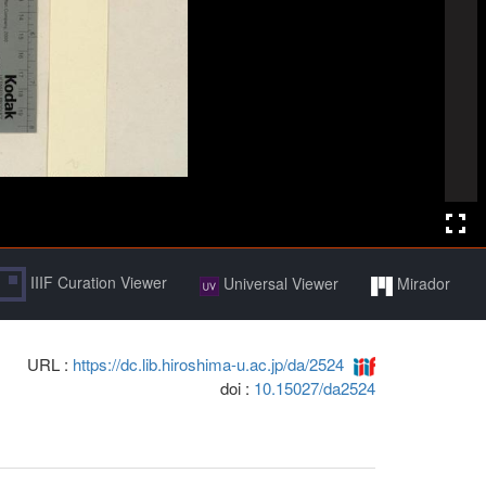
IIIF Curation Viewer
Universal Viewer
Mirador
URL :
https://dc.lib.hiroshima-u.ac.jp/da/2524
doi :
10.15027/da2524