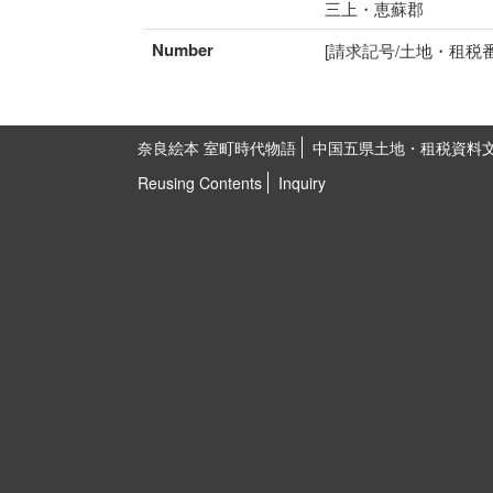
三上・恵蘇郡
Number
[請求記号/土地・租税番号]I
奈良絵本 室町時代物語
中国五県土地・租税資料
Reusing Contents
Inquiry