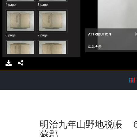
明治九年山野地税帳 
蘇郡