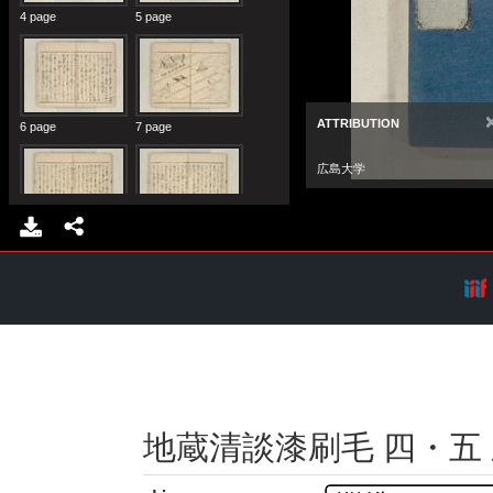
地蔵清談漆刷毛 四・五