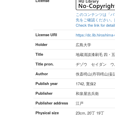
License
このコンテンツは「パ
先をご確認ください。|Content 
Check the link for detail
License URI
https://dc.lib.hiroshima
Holder
広島大学
Title
地蔵清談漆刷毛 四・五
Title pron.
ヂゾウ セイダン ウ
Author
佚斎樗山(丹羽樗山)妄
Publish year
1742, 寛保2
Publisher
和泉屋吉兵衛
Publisher address
江戸
Physical size
23cm, 20丁 19丁