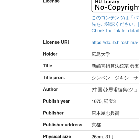
License
このコンテンツは「パ
先をご確認ください。|Content 
Check the link for detail
License URI
https://dc.lib.hiroshima
Holder
広島大学
Title
新編直指算法統宗 巻五
Title pron.
シンペン ジキシ サ
Author
(中国)汝思甫編集(ジ
Publish year
1675, 延宝3
Publisher
唐本屋忠兵衛
Publisher address
京都
Physical size
26cm, 31丁