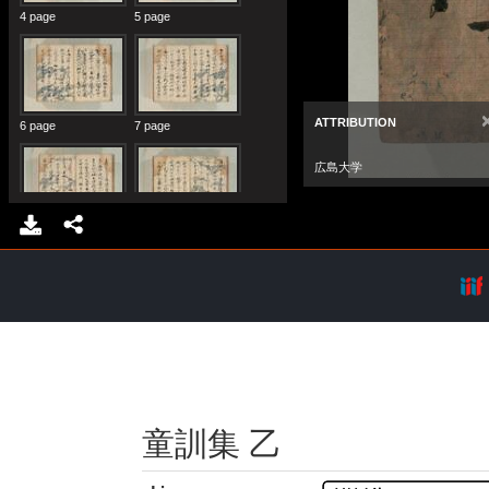
童訓集 乙