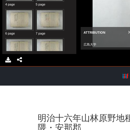
明治十六年山林原野地
隈・安那郡