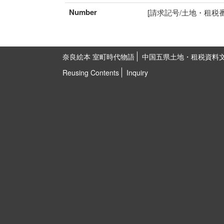
Number
[請求記号/土地・租税番号]I
奈良絵本 室町時代物語
中国五県土地・租税資料
Reusing Contents
Inquiry