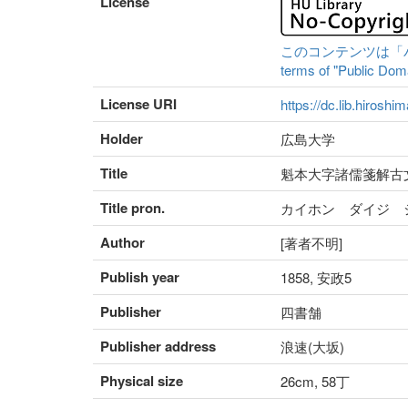
License
このコンテンツは「パブリ
terms of "Public Domai
License URI
https://dc.lib.hiroshi
Holder
広島大学
Title
魁本大字諸儒箋解古文
Title pron.
カイホン ダイジ 
Author
[著者不明]
Publish year
1858, 安政5
Publisher
四書舗
Publisher address
浪速(大坂)
Physical size
26cm, 58丁