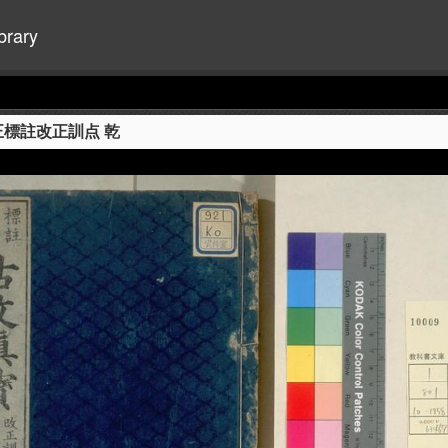
brary
正標註改正訓点 乾
+