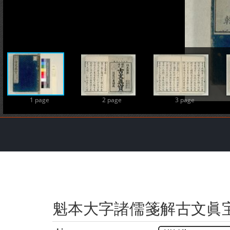
1 page
2 page
3 page
魁本大字諸儒箋解古文眞宝