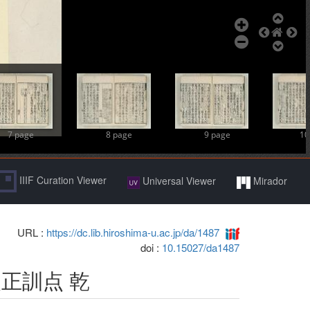
7 page
8 page
9 page
10
IIIF Curation Viewer
Universal Viewer
Mirador
URL :
https://dc.lib.hiroshima-u.ac.jp/da/1487
doi :
10.15027/da1487
正訓点 乾