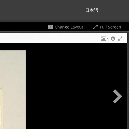
日本語
Change Layout
Full Screen