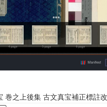
Add Item
4 page
5 page
6 page
Manifest
 巻之上後集 古文真宝補正標註改