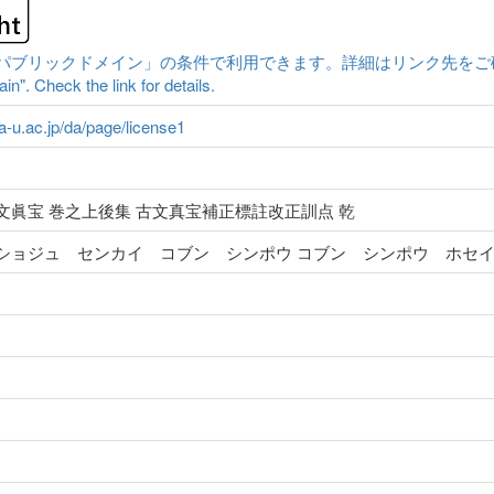
ックドメイン」の条件で利用できます。詳細はリンク先をご確認ください。|Cont
n". Check the link for details.
ma-u.ac.jp/da/page/license1
眞宝 巻之上後集 古文真宝補正標註改正訓点 乾
ショジュ センカイ コブン シンポウ コブン シンポウ ホセ