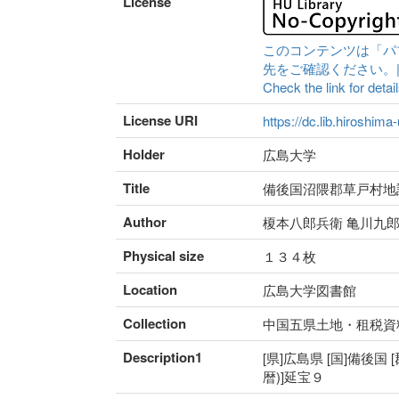
License
このコンテンツは「パ
先をご確認ください。|Content 
Check the link for detail
License URI
https://dc.lib.hiroshima
Holder
広島大学
Title
備後国沼隈郡草戸村地
Author
榎本八郎兵衛 亀川九
Physical size
１３４枚
Location
広島大学図書館
Collection
中国五県土地・租税資
Description1
[県]広島県 [国]備後国 
暦)]延宝９