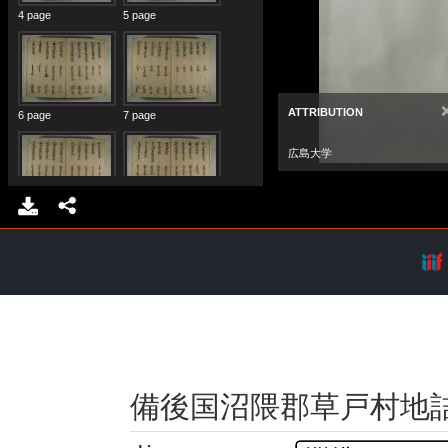
備後国沼隈郡草戸村地