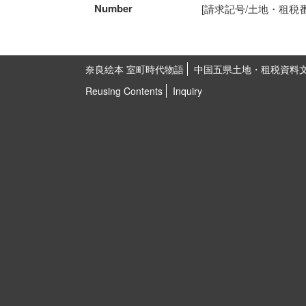
Number
[請求記号/土地・租税番号]5
奈良絵本 室町時代物語
中国五県土地・租税資料
Reusing Contents
Inquiry