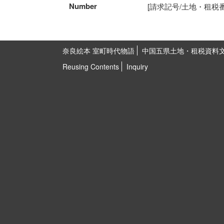
Number
[請求記号/土地・租税番号]K
奈良絵本 室町時代物語
中国五県土地・租税資料
Reusing Contents
Inquiry