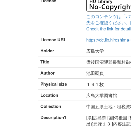
License
このコンテンツは「パ
先をご確認ください。|Content 
Check the link for detail
License URI
https://dc.lib.hiroshima
Holder
広島大学
Title
備後国沼隈郡長和村御
Author
池田靱負
Physical size
１９１枚
Location
広島大学図書館
Collection
中国五県土地・租税資
Description1
[県]広島県 [国]備後国 
暦)]元禄１３ [内容注