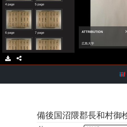
備後国沼隈郡長和村御