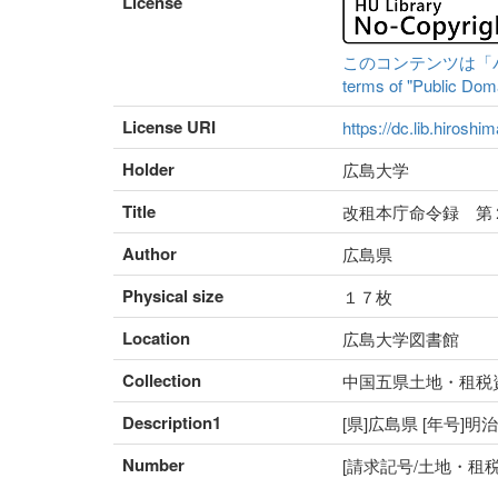
License
このコンテンツは「パブリ
terms of "Public Domai
License URI
https://dc.lib.hiroshi
Holder
広島大学
Title
改租本庁命令録 第
Author
広島県
Physical size
１７枚
Location
広島大学図書館
Collection
中国五県土地・租税
Description1
[県]広島県 [年号]明
Number
[請求記号/土地・租税番号]