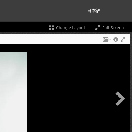
日本語
Change Layout
Full Screen