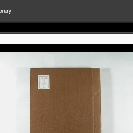
brary
+