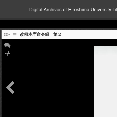
Digital Archives of Hiroshima University Li
改租本庁命令録 第２
tune