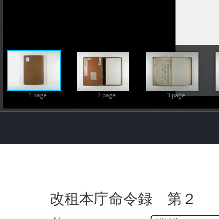
1 page
2 page
3 page
改租本庁命令録 第２