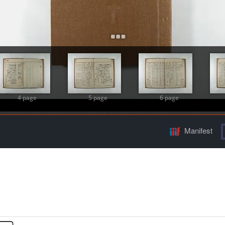
Add Item
4 page
5 page
6 page
Manifest