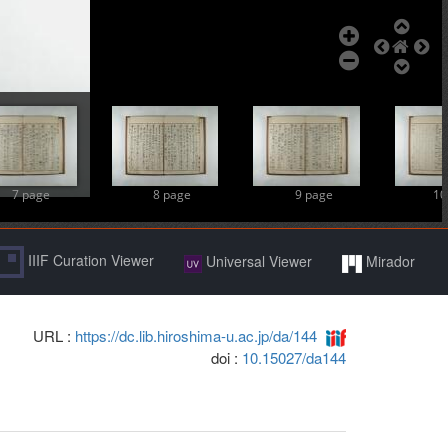
7 page
8 page
9 page
10
IIIF Curation Viewer
Universal Viewer
Mirador
URL :
https://dc.lib.hiroshima-u.ac.jp/da/144
doi :
10.15027/da144