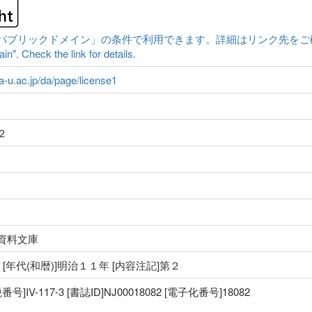
ックドメイン」の条件で利用できます。詳細はリンク先をご確認ください。|Cont
n". Check the link for details.
ma-u.ac.jp/da/page/license1
２
資料文庫
治 [年代(和暦)]明治１１年 [内容注記]第２
IV-117-3 [書誌ID]NJ00018082 [電子化番号]18082