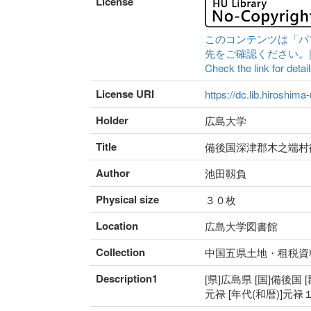
License
このコンテンツは「パ
先をご確認ください。|Content 
Check the link for detail
License URI
https://dc.lib.hiroshima
Holder
広島大学
Title
備後国深津郡木之端村
Author
池田靱負
Physical size
３０枚
Location
広島大学図書館
Collection
中国五県土地・租税資
Description1
[県]広島県 [国]備後国 
元禄 [年代(和暦)]元禄