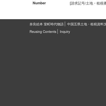
Number
[請求記号/土地・租税番号]K
奈良絵本 室町時代物語
中国五県土地・租税資料
Reusing Contents
Inquiry