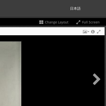
日本語
Change Layout
Full Screen