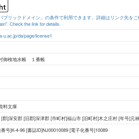
ックドメイン」の条件で利用できます。詳細はリンク先をご確認ください。|Cont
n". Check the link for details.
ma-u.ac.jp/da/page/license1
村御検地水帳 １番帳
資料文庫
国 [郡]深安郡 [旧郡]深津郡 [市町村]福山市 [旧町村]木之庄村 [年号]元
K-4-96 [書誌ID]NJ00010089 [電子化番号]10089