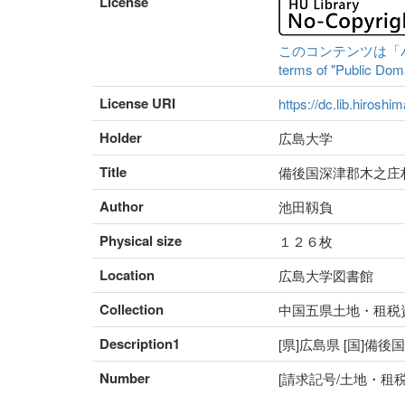
License
このコンテンツは「パブリ
terms of "Public Domai
License URI
https://dc.lib.hiroshi
Holder
広島大学
Title
備後国深津郡木之庄
Author
池田靱負
Physical size
１２６枚
Location
広島大学図書館
Collection
中国五県土地・租税
Description1
[県]広島県 [国]備後
Number
[請求記号/土地・租税番号]