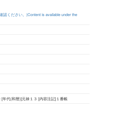
ent is available under the
禄 [年代(和暦)]元禄１３ [内容注記]１番帳