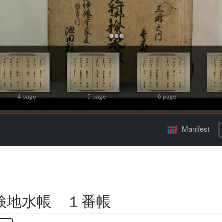
Add Item
4 page
5 page
6 page
Manifest
検地水帳 １番帳