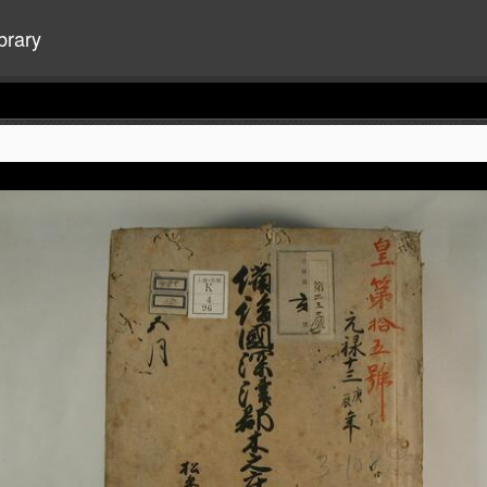
brary
+