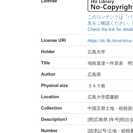
License
このコンテンツは「パ
先をご確認ください。|Content 
Check the link for detail
License URI
https://dc.lib.hiroshima
Holder
広島大学
Title
地租進達一件原表 明
Author
広島県
Physical size
３４５枚
Location
広島大学図書館
Collection
中国五県土地・租税資
Description1
[県]広島県 [年号]明治
Number
[請求記号/土地・租税番号]I