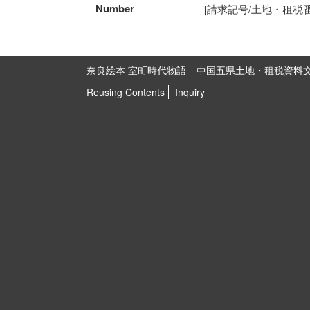
Number
[請求記号/土地・租税番号]K
奈良絵本 室町時代物語
中国五県土地・租税資料
Reusing Contents
Inquiry