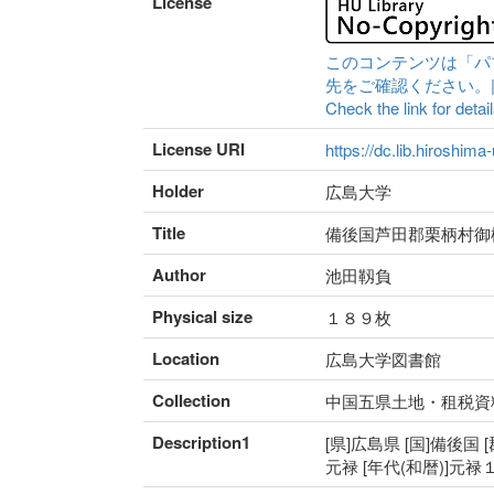
License
このコンテンツは「パ
先をご確認ください。|Content 
Check the link for detail
License URI
https://dc.lib.hiroshima
Holder
広島大学
Title
備後国芦田郡栗柄村御
Author
池田靱負
Physical size
１８９枚
Location
広島大学図書館
Collection
中国五県土地・租税資
Description1
[県]広島県 [国]備後国 
元禄 [年代(和暦)]元禄