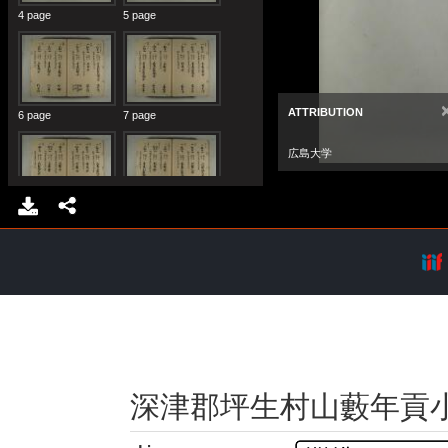
深津郡坪生村山藪年貢