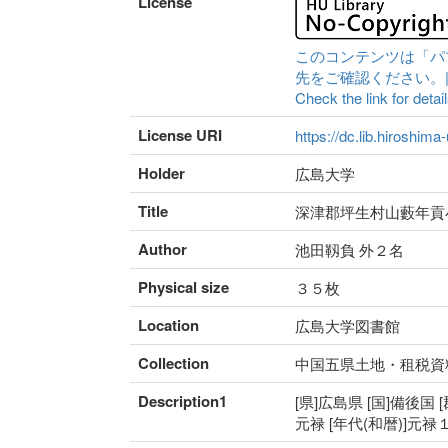
License
このコンテンツは「パ
先をご確認ください。|Content 
Check the link for detail
License URI
https://dc.lib.hiroshima
Holder
広島大学
Title
深津郡坪生村山藪年貢
Author
池田靱負 外２名
Physical size
３５枚
Location
広島大学図書館
Collection
中国五県土地・租税資
Description1
[県]広島県 [国]備後国 
元禄 [年代(和暦)]元禄