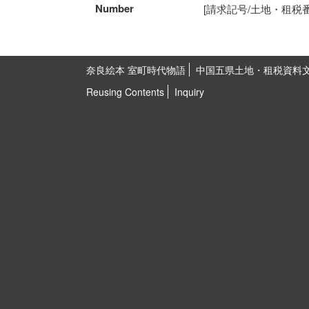
Number
[請求記号/土地・租税番号]K
奈良絵本 室町時代物語
中国五県土地・租税資料
Reusing Contents
Inquiry