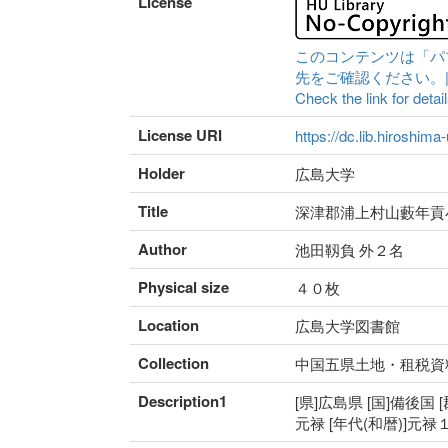
License
このコンテンツは「パ
先をご確認ください。|Content 
Check the link for detail
License URI
https://dc.lib.hiroshima
Holder
広島大学
Title
深津郡浦上村山藪年貢
Author
池田靱負 外２名
Physical size
４０枚
Location
広島大学図書館
Collection
中国五県土地・租税資
Description1
[県]広島県 [国]備後国 
元禄 [年代(和暦)]元禄