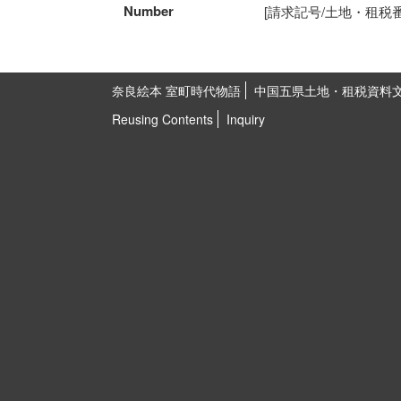
Number
[請求記号/土地・租税番号]K
奈良絵本 室町時代物語
中国五県土地・租税資料
Reusing Contents
Inquiry