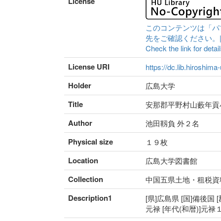
License
このコンテンツは「パ
先をご確認ください。|Content 
Check the link for detail
License URI
https://dc.lib.hiroshima
Holder
広島大学
Title
安那郡平野村山藪年貢
Author
池田靱負 外２名
Physical size
１９枚
Location
広島大学図書館
Collection
中国五県土地・租税資
Description1
[県]広島県 [国]備後国 
元禄 [年代(和暦)]元禄