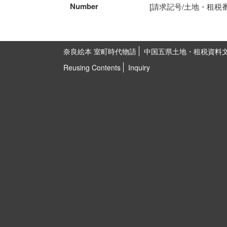
Number
[請求記号/土地・租税番号]K
奈良絵本 室町時代物語
中国五県土地・租税資料
Reusing Contents
Inquiry