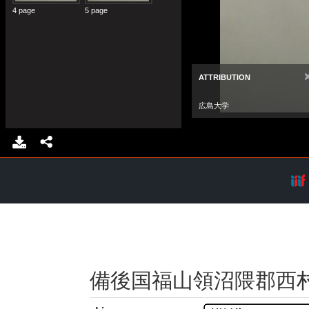
備後国福山領沼隈郡西