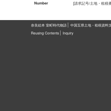
Number
[請求記号/土地・租税番号]5
奈良絵本 室町時代物語
中国五県土地・租税資料
Reusing Contents
Inquiry