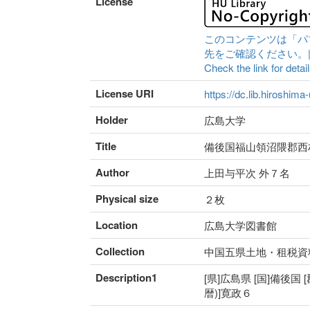
License
このコンテンツは「パ
先をご確認ください。|Content 
Check the link for detail
License URI
https://dc.lib.hiroshima
Holder
広島大学
Title
備後国福山領沼隈郡西
Author
上田与平次 外７名
Physical size
２枚
Location
広島大学図書館
Collection
中国五県土地・租税資
Description1
[県]広島県 [国]備後国 
暦)]寛政６