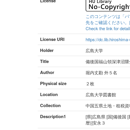
License
このコンテンツは「パ
先をご確認ください。|Content 
Check the link for detail
License URI
https://dc.lib.hiroshima
Holder
広島大学
Title
備後国福山領深津沼隈
Author
堀内丈勘 外５名
Physical size
２枚
Location
広島大学図書館
Collection
中国五県土地・租税資
Description1
[県]広島県 [国]備後国 
暦)]安永３