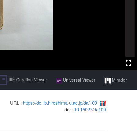
IIIF Curation Viewer
Universal Viewer
Mirador
URL :
https://dc.lib.hiroshima-u.ac.jp/da/109
doi :
10.15027/da109