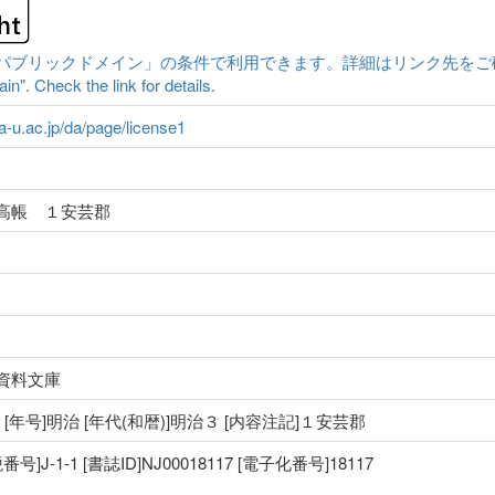
ックドメイン」の条件で利用できます。詳細はリンク先をご確認ください。|Cont
n". Check the link for details.
ma-u.ac.jp/da/page/license1
高帳 １安芸郡
資料文庫
国 [年号]明治 [年代(和暦)]明治３ [内容注記]１安芸郡
J-1-1 [書誌ID]NJ00018117 [電子化番号]18117