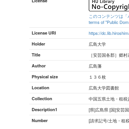
License
このコンテンツは「パブリ
terms of "Public Domai
License URI
https://dc.lib.hiroshi
Holder
広島大学
Title
［安芸国各郡］郷村
Author
広島藩
Physical size
１３６枚
Location
広島大学図書館
Collection
中国五県土地・租税
Description1
[県]広島県 [国]安芸
Number
[請求記号/土地・租税番号]