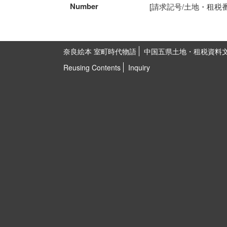
Number
[請求記号/土地・租税番号]5
奈良絵本 室町時代物語
中国五県土地・租税資料
Reusing Contents
Inquiry