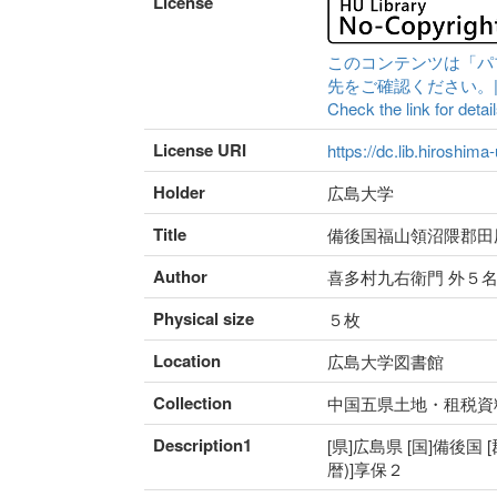
License
このコンテンツは「パ
先をご確認ください。|Content 
Check the link for detail
License URI
https://dc.lib.hiroshima
Holder
広島大学
Title
備後国福山領沼隈郡田
Author
喜多村九右衛門 外５
Physical size
５枚
Location
広島大学図書館
Collection
中国五県土地・租税資
Description1
[県]広島県 [国]備後国 
暦)]享保２