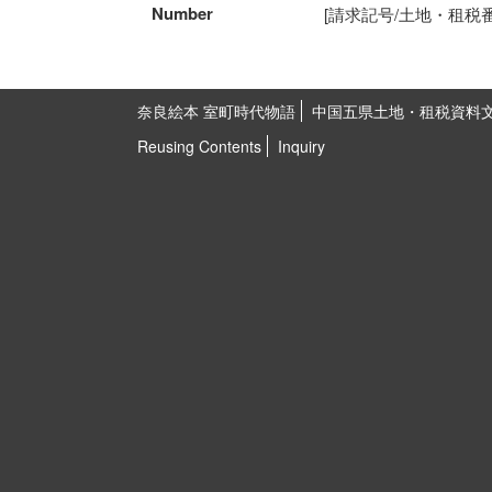
Number
[請求記号/土地・租税番号]5
奈良絵本 室町時代物語
中国五県土地・租税資料
Reusing Contents
Inquiry