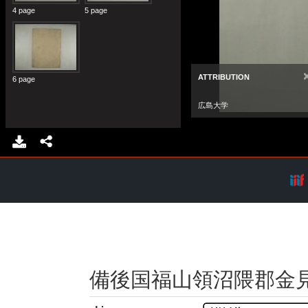
備後国福山領沼隈郡金