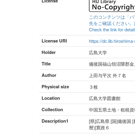
License
このコンテンツは「パ
先をご確認ください。|Content 
Check the link for detail
License URI
https://dc.lib.hiroshima
Holder
広島大学
Title
備後国福山領沼隈郡金
Author
上田与平次 外７名
Physical size
３枚
Location
広島大学図書館
Collection
中国五県土地・租税資
Description1
[県]広島県 [国]備後国 
暦)]寛政６