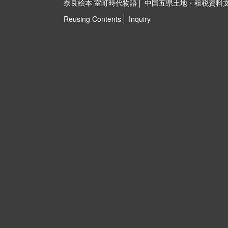
奈良絵本 室町時代物語
中国五県土地・租税資料
Reusing Contents
Inquiry