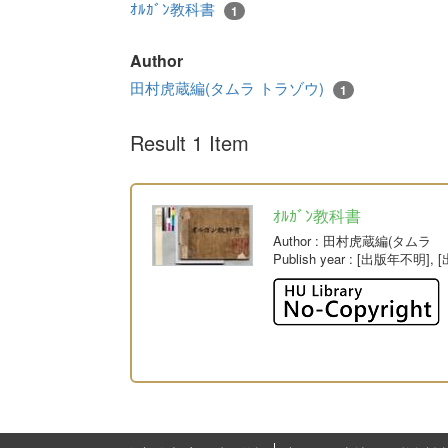
ｵﾙｶﾞﾝ教科書
1
Author
田村虎蔵編(タムラ トラゾウ)
1
Result 1 Item
ｵﾙｶﾞﾝ教科書
Author
: 田村虎蔵編(タムラ 
Publish year
: [出版年不明], 