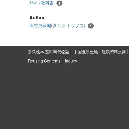
ｵﾙｶﾞﾝ教科書
1
Author
田村虎蔵編(タムラ トラゾウ)
1
奈良絵本 室町時代物語
中国五県土地・租税資料文庫
Reusing Contents
Inquiry