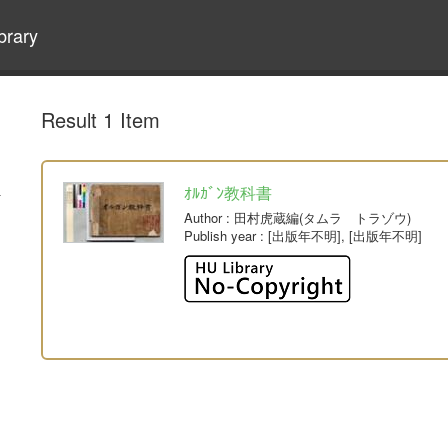
brary
Result 1 Item
ｵﾙｶﾞﾝ教科書
Author
: 田村虎蔵編(タムラ トラゾウ)
Publish year
: [出版年不明], [出版年不明]