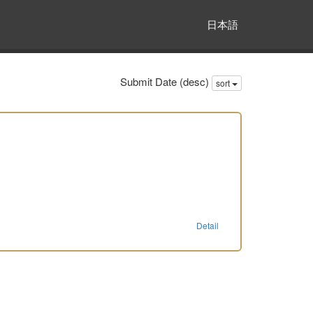
日本語
Submit Date (desc)
sort
Detail