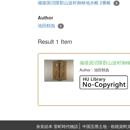
備後国沼隈郡山波村御検地水帳 2番帳
1
Author
池田靱負
1
Result 1 Item
備後国沼隈郡山波村御
Author
: 池田靱負
奈良絵本 室町時代物語
中国五県土地・租税資料