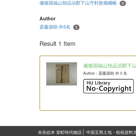
備後国福山領品治郡下山守村新畑繩帳
1
Author
斎藤源助 外5名
1
Result 1 Item
備後国福山領品治郡下
Author
: 斎藤源助 外５名
奈良絵本 室町時代物語
中国五県土地・租税資料