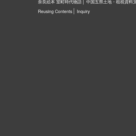
奈良絵本 室町時代物語
中国五県土地・租税資料
Reusing Contents
Inquiry