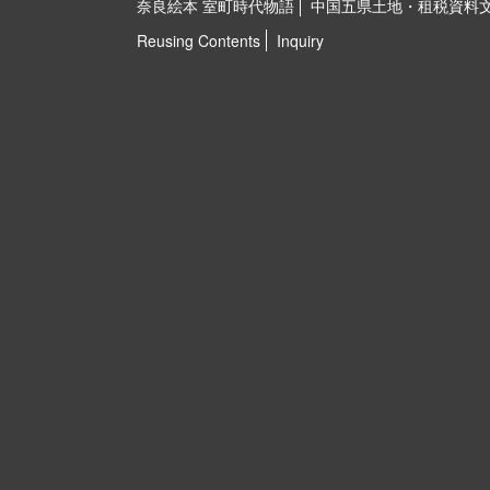
奈良絵本 室町時代物語
中国五県土地・租税資料
Reusing Contents
Inquiry