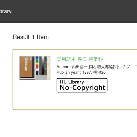
brary
Result 1 Item
実用読本 巻二 尋常科
Author
: 内田嘉一,岡村増太郎編輯(ウチダ 
Publish year
: 1887, 明治20