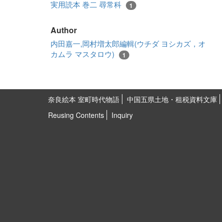
実用読本 巻二 尋常科
1
Author
内田嘉一,岡村増太郎編輯(ウチダ ヨシカズ，オ
カムラ マスタロウ)
1
奈良絵本 室町時代物語
中国五県土地・租税資料文庫
Reusing Contents
Inquiry