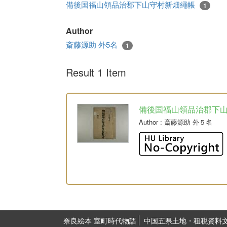
備後国福山領品治郡下山守村新畑繩帳
1
Author
斎藤源助 外5名
1
Result 1 Item
備後国福山領品治郡下
Author
: 斎藤源助 外５名
奈良絵本 室町時代物語
中国五県土地・租税資料