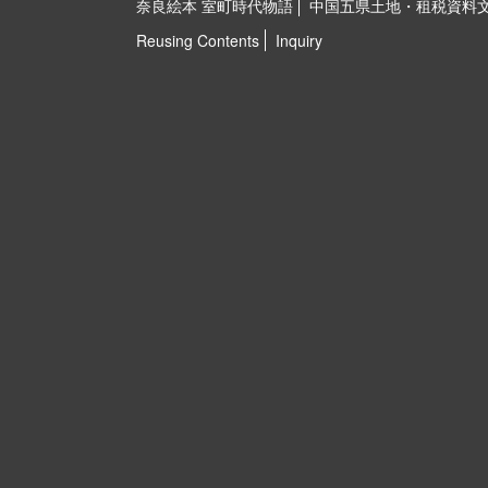
奈良絵本 室町時代物語
中国五県土地・租税資料
Reusing Contents
Inquiry