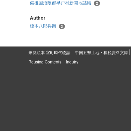
備後国沼隈郡早戸村新開地詰帳
2
Author
榎本八郎兵衛
2
奈良絵本 室町時代物語
中国五県土地・租税資料文庫
Reusing Contents
Inquiry