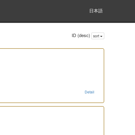
日本語
ID (desc)
sort
Detail