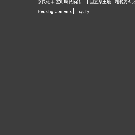
奈良絵本 室町時代物語
中国五県土地・租税資料
Reusing Contents
Inquiry