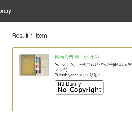
brary
Result 1 Item
格物入門 第一巻 水学
Author
: (米)丁■良[ヰｨﾘﾔﾑ･ﾏﾙﾁﾝ著](Martin,
ンキチ)
Publish year
: 1869, 明治2