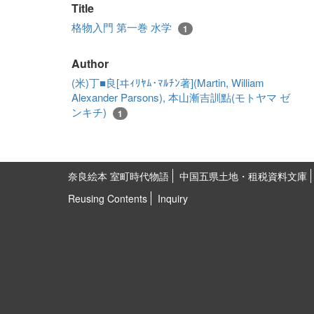
Title
格物入門 第一巻 水学
1
Author
(米)丁■良[ヰｨﾘﾔﾑ･ﾏﾙﾁﾝ著](Martin, William
Alexander Parsons), 本山漸吉訓點(モトヤマ ゼ
ンキチ)
1
奈良絵本 室町時代物語
中国五県土地・租税資料文庫
Reusing Contents
Inquiry