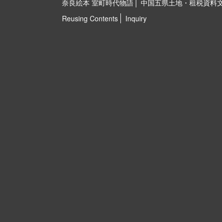
奈良絵本 室町時代物語
中国五県土地・租税資料
Reusing Contents
Inquiry