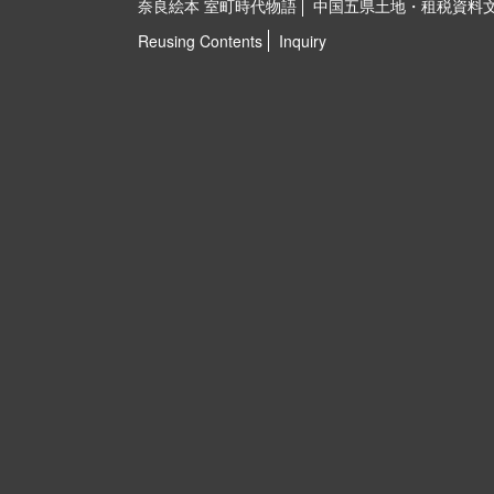
奈良絵本 室町時代物語
中国五県土地・租税資料
Reusing Contents
Inquiry