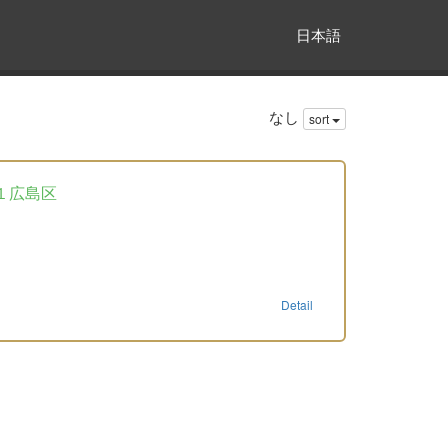
日本語
なし
sort
１広島区
Detail