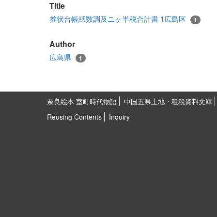
Title
券状台帳紙数調及ニヶ半税合計書 1広島区
1
Author
広島県
1
奈良絵本 室町時代物語
中国五県土地・租税資料文庫
Reusing Contents
Inquiry