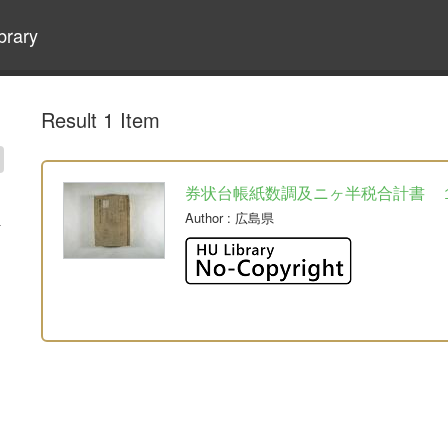
brary
Result 1 Item
券状台帳紙数調及ニヶ半税合計書 
Author
: 広島県