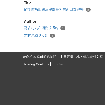
Title
備後国福山領沼隈郡長和村新田畑縄帳
2
Author
喜多村九右衛門 外5名
1
木村惣助 外6名
1
奈良絵本 室町時代物語
中国五県土地・租税資料文庫
Reusing Contents
Inquiry