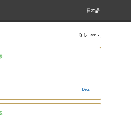
日本語
なし
sort
帳
Detail
帳