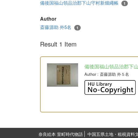
備後国福山領品治郡下山守村新畑繩帳
1
Author
斎藤源助 外5名
1
Result 1 Item
備後国福山領品治郡下
Author
: 斎藤源助 外５名
奈良絵本 室町時代物語
中国五県土地・租税資料