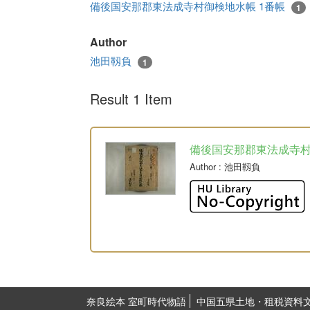
備後国安那郡東法成寺村御検地水帳 1番帳
1
Author
池田靱負
1
Result 1 Item
備後国安那郡東法成寺
Author
: 池田靱負
奈良絵本 室町時代物語
中国五県土地・租税資料